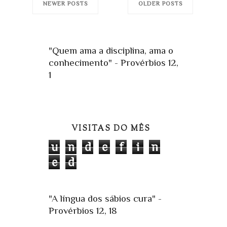
NEWER POSTS
OLDER POSTS
"Quem ama a disciplina, ama o
conhecimento" - Provérbios 12,
1
VISITAS DO MÊS
u
n
d
e
f
i
n
e
d
"A língua dos sábios cura" -
Provérbios 12, 18