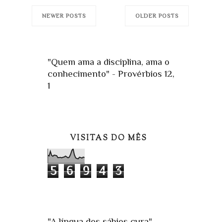
NEWER POSTS
OLDER POSTS
"Quem ama a disciplina, ama o
conhecimento" - Provérbios 12,
1
VISITAS DO MÊS
5
6
9
4
3
"A língua dos sábios cura" -