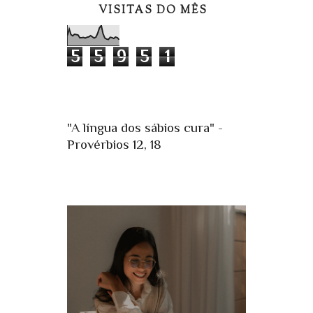
VISITAS DO MÊS
5
5
9
5
1
"A língua dos sábios cura" -
Provérbios 12, 18