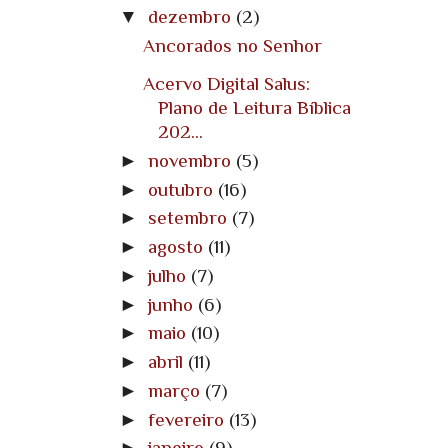
▼
dezembro
(2)
Ancorados no Senhor
Acervo Digital Salus:
Plano de Leitura Bíblica
202...
►
novembro
(5)
►
outubro
(16)
►
setembro
(7)
►
agosto
(11)
►
julho
(7)
►
junho
(6)
►
maio
(10)
►
abril
(11)
►
março
(7)
►
fevereiro
(13)
►
janeiro
(9)