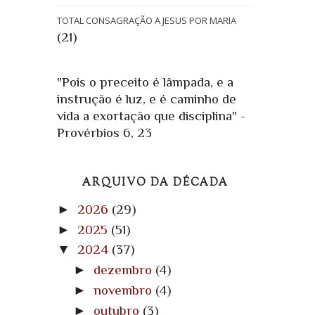
TOTAL CONSAGRAÇÃO A JESUS POR MARIA
(21)
"Pois o preceito é lâmpada, e a
instrução é luz, e é caminho de
vida a exortação que disciplina" -
Provérbios 6, 23
ARQUIVO DA DÉCADA
►
2026
(29)
►
2025
(51)
▼
2024
(37)
►
dezembro
(4)
►
novembro
(4)
►
outubro
(3)