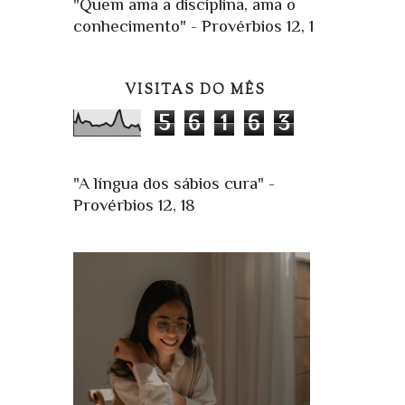
"Quem ama a disciplina, ama o
conhecimento" - Provérbios 12, 1
VISITAS DO MÊS
5
6
1
6
3
"A língua dos sábios cura" -
Provérbios 12, 18