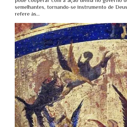
pode cooperar com a ação divina no governo d
semelhantes, tornando-se instrumento de Deus
refere às...