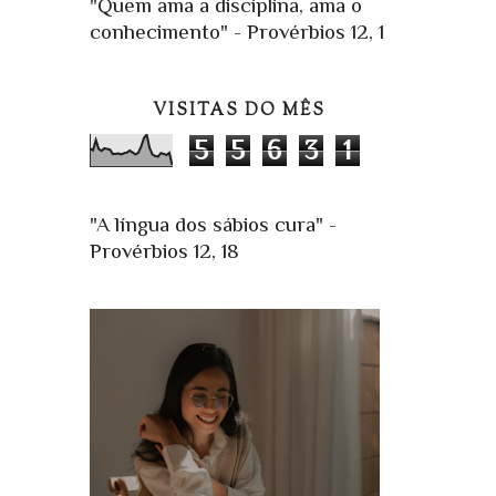
"Quem ama a disciplina, ama o
conhecimento" - Provérbios 12, 1
VISITAS DO MÊS
5
5
6
3
1
"A língua dos sábios cura" -
Provérbios 12, 18