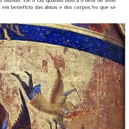
o mundo. Ele o faz quando busca o bem de seus
 em benefício das almas e dos corpos.No que se