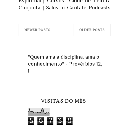
Espiritual | Cursos Clube de Leitura
Conjunta | Salus in Caritate Podcasts
...
NEWER POSTS
OLDER POSTS
"Quem ama a disciplina, ama o
conhecimento" - Provérbios 12,
1
VISITAS DO MÊS
5
6
7
3
9