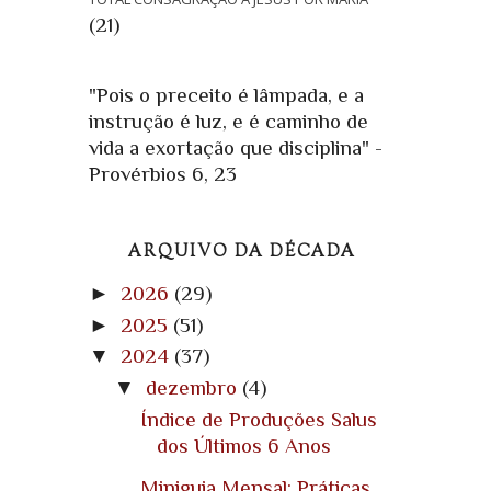
(21)
"Pois o preceito é lâmpada, e a
instrução é luz, e é caminho de
vida a exortação que disciplina" -
Provérbios 6, 23
ARQUIVO DA DÉCADA
►
2026
(29)
►
2025
(51)
▼
2024
(37)
▼
dezembro
(4)
Índice de Produções Salus
dos Últimos 6 Anos
Miniguia Mensal: Práticas