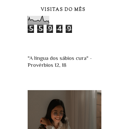
VISITAS DO MÊS
5
5
9
4
9
"A língua dos sábios cura" -
Provérbios 12, 18