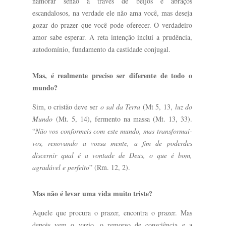
namorar senão a través de beijos e abraços
escandalosos, na verdade ele não ama você, mas deseja
gozar do prazer que você pode oferecer. O verdadeiro
amor sabe esperar. A reta intenção incluí a prudência,
autodomínio, fundamento da castidade conjugal.
Mas, é realmente preciso ser diferente de todo o
mundo?
Sim, o cristão deve ser
o sal da Terra
(Mt 5, 13,
luz do
Mundo
(Mt. 5, 14), fermento na massa (Mt. 13, 33).
“
Não vos conformeis com este mundo, mas transformai-
vos, renovando a vossa mente, a fim de poderdes
discernir qual é a vontade de Deus, o que é bom,
agradável e perfeito
” (Rm. 12, 2).
Mas não é levar uma vida muito triste?
Aquele que procura o prazer, encontra o prazer. Mas
depois vem o vazio, o remorso de consciência e a