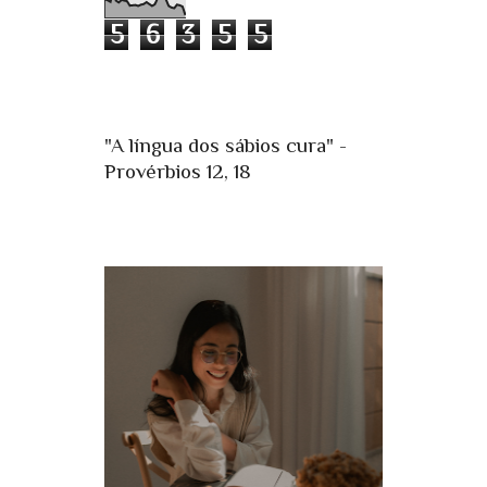
5
6
3
5
5
"A língua dos sábios cura" -
Provérbios 12, 18