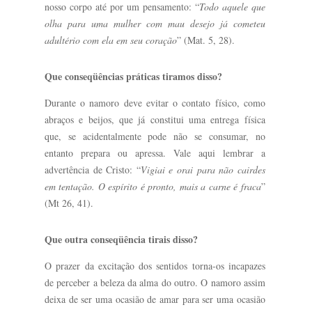
nosso corpo até por um pensamento: “
Todo aquele que
olha para uma mulher com mau desejo já cometeu
adultério com ela em seu coração
” (Mat. 5, 28).
Que conseqüências práticas tiramos disso?
Durante o namoro deve evitar o contato físico, como
abraços e beijos, que já constitui uma entrega física
que, se acidentalmente pode não se consumar, no
entanto prepara ou apressa. Vale aqui lembrar a
advertência de Cristo: “
Vigiai e orai para não cairdes
em tentação. O espírito é pronto, mais a carne é fraca
”
(Mt 26, 41).
Que outra conseqüência tirais disso?
O prazer da excitação dos sentidos torna-os incapazes
de perceber a beleza da alma do outro. O namoro assim
deixa de ser uma ocasião de amar para ser uma ocasião