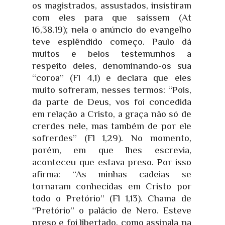
os magistrados, assustados, insistiram
com eles para que saíssem (At
16,38.19); nela o anúncio do evangelho
teve esplêndido começo. Paulo dá
muitos e belos testemunhos a
respeito deles, denominando-os sua
“coroa” (Fl 4,1) e declara que eles
muito sofreram, nesses termos: “Pois,
da parte de Deus, vos foi concedida
em relação a Cristo, a graça não só de
crerdes nele, mas também de por ele
sofrerdes” (Fl 1,29). No momento,
porém, em que lhes escrevia,
aconteceu que estava preso. Por isso
afirma: “As minhas cadeias se
tornaram conhecidas em Cristo por
todo o Pretório” (Fl 1,13). Chama de
“Pretório” o palácio de Nero. Esteve
preso e foi libertado, como assinala na