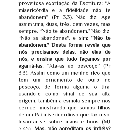
proveitosa exortação da Escritura: “A
misericórdia e a fidelidade não te
abandonem” (Pr 3,3). Não diz: Age
assim uma, duas, três, cem vezes, mas
sempre. “Não te abandonem.” Não diz:
“Não as abandones”, e sim:
“Não te
abandonem.” Desta forma revela que
nós precisamos delas, não elas de
nós, e ensina que tudo façamos por
agarrá-las.
“Ata-as ao pescoço” (Pr
3,3). Assim como um menino rico que
tem um ornamento de ouro no
pescoço, de forma alguma o tira,
usando-o como sinal de sua alta
origem, também a esmola sempre nos
cerque, mostrando que somos filhos
de um Pai misericordioso que faz o sol
levantar-se sobre maus e bons (Mt
5,45).
Mas, não acreditam os infiéis?