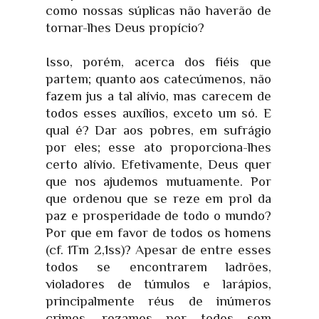
como nossas súplicas não haverão de
tornar-lhes Deus propício?
Isso, porém, acerca dos fiéis que
partem; quanto aos catecúmenos, não
fazem jus a tal alívio, mas carecem de
todos esses auxílios, exceto um só. E
qual é? Dar aos pobres, em sufrágio
por eles; esse ato proporciona-lhes
certo alívio. Efetivamente, Deus quer
que nos ajudemos mutuamente. Por
que ordenou que se reze em prol da
paz e prosperidade de todo o mundo?
Por que em favor de todos os homens
(cf. 1Tm 2,1ss)? Apesar de entre esses
todos se encontrarem ladrões,
violadores de túmulos e larápios,
principalmente réus de inúmeros
crimes, rezamos por todos sem