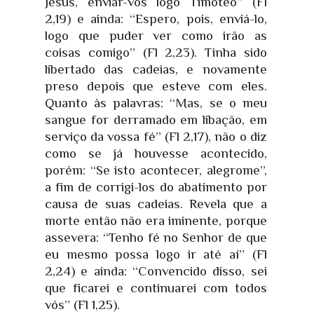
Jesus, enviar-vos logo Timóteo” (Fl
2,19) e ainda: “Espero, pois, enviá-lo,
logo que puder ver como irão as
coisas comigo” (Fl 2,23). Tinha sido
libertado das cadeias, e novamente
preso depois que esteve com eles.
Quanto às palavras: “Mas, se o meu
sangue for derramado em libação, em
serviço da vossa fé” (Fl 2,17), não o diz
como se já houvesse acontecido,
porém: “Se isto acontecer, alegrome”,
a fim de corrigi-los do abatimento por
causa de suas cadeias. Revela que a
morte então não era iminente, porque
assevera: “Tenho fé no Senhor de que
eu mesmo possa logo ir até aí” (Fl
2,24) e ainda: “Convencido disso, sei
que ficarei e continuarei com todos
vós” (Fl 1,25).