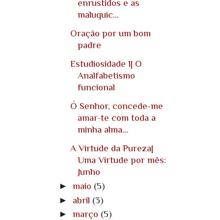
enrustidos e as
maluquic...
Oração por um bom
padre
Estudiosidade 1| O
Analfabetismo
funcional
Ó Senhor, concede-me
amar-te com toda a
minha alma...
A Virtude da Pureza|
Uma Virtude por mês:
Junho
►
maio
(5)
►
abril
(3)
►
março
(5)