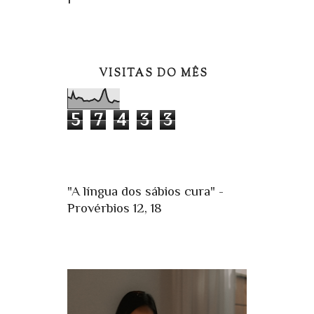
VISITAS DO MÊS
5
7
4
3
3
"A língua dos sábios cura" -
Provérbios 12, 18