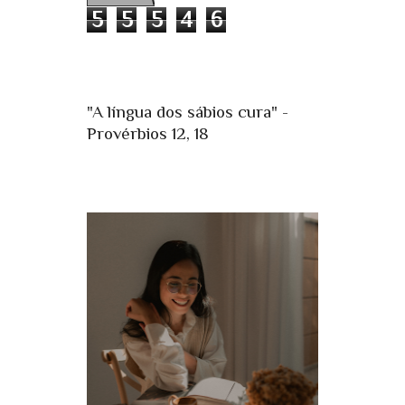
5
5
5
4
6
"A língua dos sábios cura" -
Provérbios 12, 18