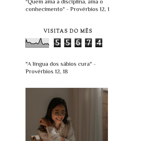
"Quem ama a disciplina, ama o
conhecimento" - Provérbios 12, 1
VISITAS DO MÊS
5
5
6
7
4
"A língua dos sábios cura" -
Provérbios 12, 18