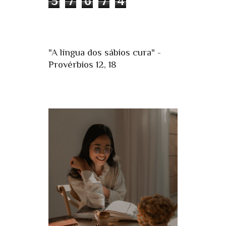
5
7
6
7
4
"A língua dos sábios cura" -
Provérbios 12, 18