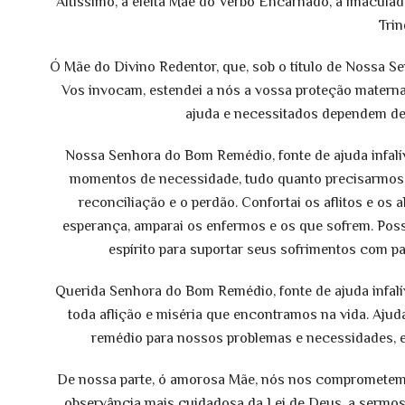
Altíssimo, a eleita Mãe do Verbo Encarnado, a imaculad
Trin
Ó Mãe do Divino Redentor, que, sob o título de Nossa 
Vos invocam, estendei a nós a vossa proteção matern
ajuda e necessitados dependem de
Nossa Senhora do Bom Remédio, fonte de ajuda infalíve
momentos de necessidade, tudo quanto precisarmos.
reconciliação e o perdão. Confortai os aflitos e os
esperança, amparai os enfermos e os que sofrem. Poss
espírito para suportar seus sofrimentos com pa
Querida Senhora do Bom Remédio, fonte de ajuda infal
toda aflição e miséria que encontramos na vida. Ajud
remédio para nossos problemas e necessidades, e
De nossa parte, ó amorosa Mãe, nós nos comprometemos
observância mais cuidadosa da Lei de Deus, a sermo