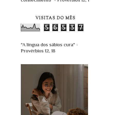
VISITAS DO MÊS
5
6
5
3
7
"A língua dos sábios cura" -
Provérbios 12, 18