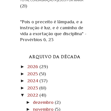
TOTAL CONSAGRAÇÃO A JESUS POR MARIA
(21)
"Pois o preceito é lâmpada, e a
instrução é luz, e é caminho de
vida a exortação que disciplina" -
Provérbios 6, 23
ARQUIVO DA DÉCADA
►
2026
(29)
►
2025
(51)
►
2024
(37)
►
2023
(61)
▼
2022
(41)
►
dezembro
(2)
►
novembro
(5)