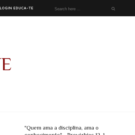
LOGIN EDUCA-TE
TE
"Quem ama a disciplina, ama o
conhecimento" - Provérbios 12, 1