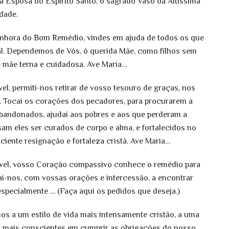
a Esposa do Espírito Santo, o sagrado Vaso da Altíssima
dade.
Senhora do Bom Remédio, vindes em ajuda de todos os que
al. Dependemos de Vós, ó querida Mãe, como filhos sem
 mãe terna e cuidadosa. Ave Maria…
l, permiti-nos retirar de vosso tesouro de graças, nos
 Tocai os corações dos pecadores, para procurarem a
 abandonados, ajudai aos pobres e aos que perderam a
am eles ser curados de corpo e alma, e fortalecidos no
ciente resignação e fortaleza cristã. Ave Maria…
ível, vosso Coração compassivo conhece o remédio para
ai-nos, com vossas orações e intercessão, a encontrar
specialmente … (Faça aqui os pedidos que deseja.)
 a um estilo de vida mais intensamente cristão, a uma
s mais conscientes em cumprir as obrigações do nosso