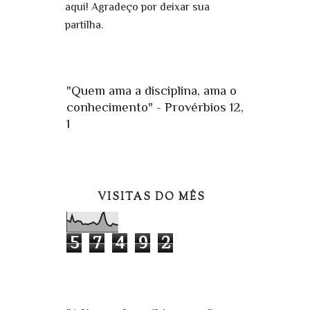
aqui! Agradeço por deixar sua
partilha.
"Quem ama a disciplina, ama o
conhecimento" - Provérbios 12,
1
VISITAS DO MÊS
5
7
4
9
2