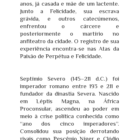
anos, já casada e mãe de um lactente.
Junto a Felicidade, sua escrava
grávida, e outros catecúmenos,
enfrentou o cárcere e
posteriormente o martírio no
anfiteatro da cidade. O registro de sua
experiência encontra-se nas Atas da
Paixão de Perpétua e Felicidade.
Septímio Severo (145–211 d.C.) foi
imperador romano entre 193 e 211 e
fundador da dinastia Severa. Nascido
em Léptis Magna, na África
Proconsular, ascendeu ao poder em
meio à crise política conhecida como
“ano dos cinco imperadores”.
Consolidou sua posição derrotando
rivais como Pescênio Níger e Clódio