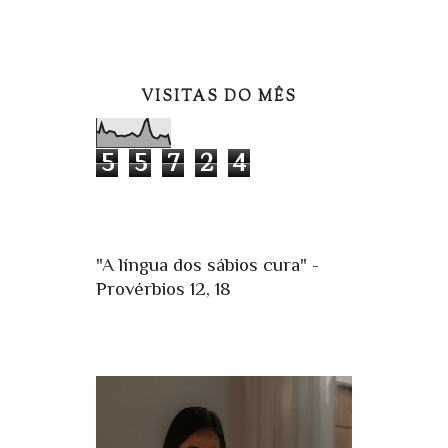
VISITAS DO MÊS
5
5
7
2
4
"A língua dos sábios cura" -
Provérbios 12, 18