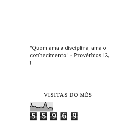
"Quem ama a disciplina, ama o
conhecimento" - Provérbios 12,
1
VISITAS DO MÊS
5
5
9
6
9