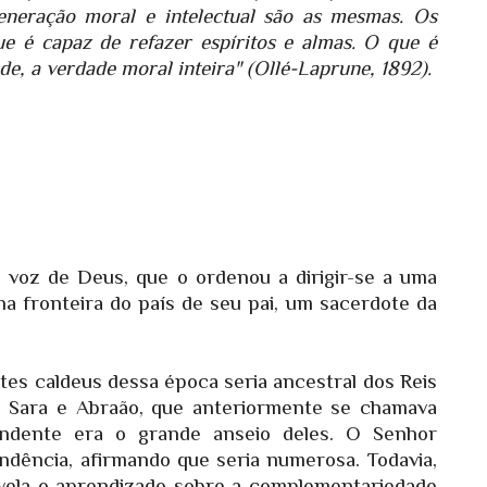
generação moral e intelectual são as mesmas. Os
ue é capaz de refazer espíritos e almas. O que é
ade, a verdade moral inteira" (Ollé-Laprune, 1892).
 voz de Deus, que o ordenou a dirigir-se a uma
a fronteira do país de seu pai, um sacerdote da
tes caldeus dessa época seria ancestral dos Reis
. Sara e Abraão, que anteriormente se chamava
endente era o grande anseio deles. O Senhor
dência, afirmando que seria numerosa. Todavia,
evela o aprendizado sobre a complementariedade