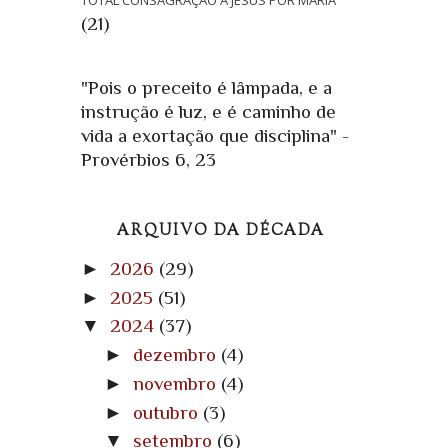
TOTAL CONSAGRAÇÃO A JESUS POR MARIA
(21)
"Pois o preceito é lâmpada, e a
instrução é luz, e é caminho de
vida a exortação que disciplina" -
Provérbios 6, 23
ARQUIVO DA DÉCADA
►
2026
(29)
►
2025
(51)
▼
2024
(37)
►
dezembro
(4)
►
novembro
(4)
►
outubro
(3)
▼
setembro
(6)