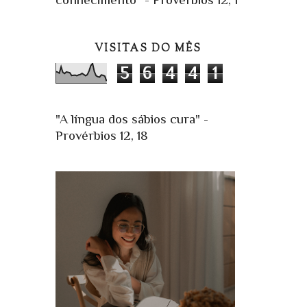
VISITAS DO MÊS
5
6
4
4
1
"A língua dos sábios cura" -
Provérbios 12, 18