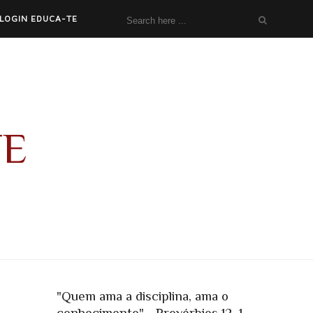
LOGIN EDUCA-TE
TE
"Quem ama a disciplina, ama o
conhecimento" - Provérbios 12, 1