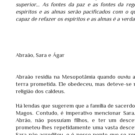
superior... As fontes da paz e as fontes da re
espíritos e as almas serão pacificados com o q
capaz de refazer os espíritos e as almas é a verd
Abraão, Sara e Ágar
Abraão residia na Mesopotâmia quando ouviu a
terra prometida. Ele obedeceu, mas deteve-se n
religião dos caldeus.
Há lendas que sugerem que a família de sacerdo
Magos. Contudo, é imperativo mencionar Sara
Abrão, não possuíam filhos, e ter um desc
prometeu-lhes repetidamente uma vasta descen
Sara não acreditou, e é nesse ponto que se r