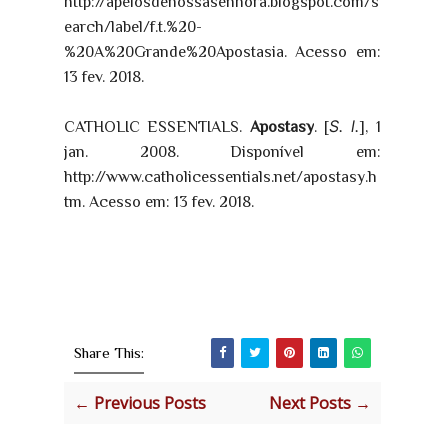
http://apelosdenossasenhora.blogspot.com/s
earch/label/f.t.%20-
%20A%20Grande%20Apostasia. Acesso em:
13 fev. 2018.
S. l.
CATHOLIC ESSENTIALS.
Apostasy
. [
], 1
jan. 2008. Disponível em:
http://www.catholicessentials.net/apostasy.h
tm. Acesso em: 13 fev. 2018.
Share This:
← Previous Posts
Next Posts →