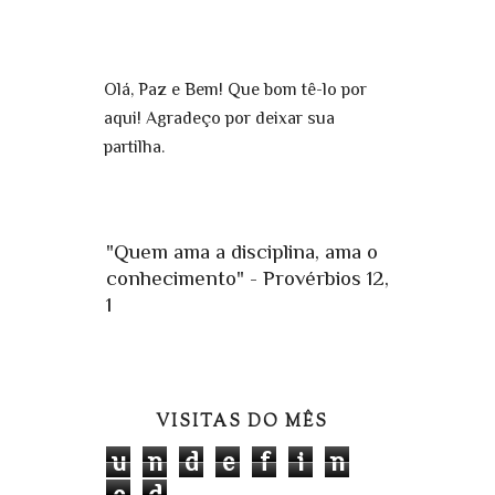
Olá, Paz e Bem! Que bom tê-lo por
aqui! Agradeço por deixar sua
partilha.
"Quem ama a disciplina, ama o
conhecimento" - Provérbios 12,
1
VISITAS DO MÊS
u
n
d
e
f
i
n
e
d